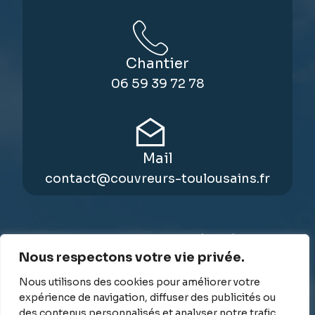
Chantier
06 59 39 72 78
Mail
contact@couvreurs-toulousains.fr
Copyright © 2025 Tous droits réservés -
Nous respectons votre vie privée.
Mentions légales
-
Plan du site
- Site internet
réalisé par Alexandra Gabriel,
consultant SEO
Nous utilisons des cookies pour améliorer votre
et
création sites internet Toulouse
.
expérience de navigation, diffuser des publicités ou
des contenus personnalisés et analyser notre trafic.