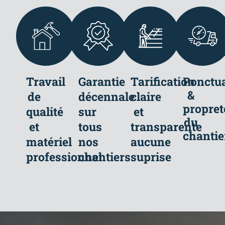
Travail
Garantie
Tarification
Ponctua
&
de
décennale
claire
propret
qualité
sur
et
du
et
tous
transparente
chantie
matériel
nos
aucune
professionnel
chantiers
suprise