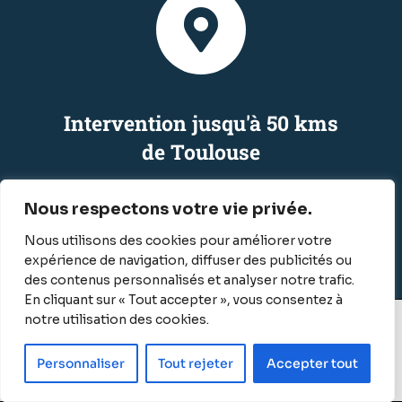
Intervention jusqu'à 50 kms
de Toulouse
Nos couvreurs à Toulouse interviennent dans tous
Nous respectons votre vie privée.
les quartiers de la ville rose : Capitole, Esquirol,
Nous utilisons des cookies pour améliorer votre
Arènes, Carmes, Saint Cyprien, Jean-Jaurès,
expérience de navigation, diffuser des publicités ou
Canal du Midi, Compans Cafarelli, Patte d’Oie,
des contenus personnalisés et analyser notre trafic.
Purpan, Lardennes, etc. Notre zone d’intervention
En cliquant sur « Tout accepter », vous consentez à
s’étend au-delà de Toulouse et englobe un rayon
notre utilisation des cookies.
de 50 km autour :
Personnaliser
Tout rejeter
Accepter tout
Demandez un devis
Nous appeler